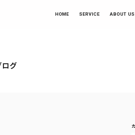
HOME
SERVICE
ABOUT US
障がい福祉事業
SDGsの取り組み
防災管理事業
ブログ
防災管理者委託サービス
消防設備点検・改修
消防訓練サービス