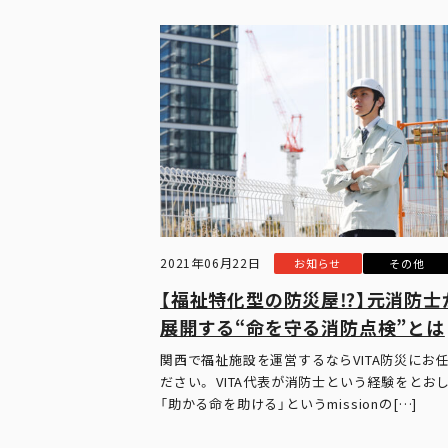
2021年06月22日
お知らせ
その他
【福祉特化型の防災屋⁉︎】元消防士
展開する“命を守る消防点検”とは
関西で福祉施設を運営するならVITA防災にお
ださい。 VITA代表が消防士という経験をとおし
「助かる命を助ける」というmissionの[…]