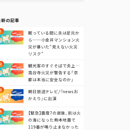
最新の記事
眠っている間に炎は足元か
ら──小金井マンション火
災が暴いた“見えない火災
リスク”
観光客のすぐそばで炎上…
高台寺火災が警告する「京
都は本当に安全なのか」
朝日放送テレビ/『newsお
かえり』に出演
【緊急】震度7の直後、街は火
の海になった――熊本地震で
119番が鳴り止まなかった