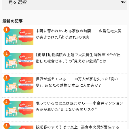
最新の記事
未明に奪われた、ある家族の時間──広島住宅火災
が突きつけた「逃げ遅れ」の現実
【衝撃】動物病院の上階で火災発生――消防車19台が出
動した複合ビル、その”見えない危険”とは
世界が燃えている──30万人が家を失った「炎の
夏」。あなたの建物は本当に大丈夫か？
眠っている間に炎は足元から──小金井マンション
火災が暴いた“見えない火災リスク”
観光客のすぐそばで炎上…高台寺火災が警告する