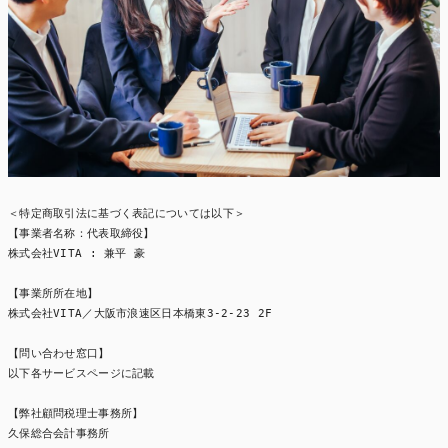
＜特定商取引法に基づく表記については以下＞

【事業者名称：代表取締役】

株式会社VITA : 兼平 豪

【事業所所在地】

株式会社VITA／大阪市浪速区日本橋東3-2-23 2F

【問い合わせ窓口】

以下各サービスページに記載

【弊社顧問税理士事務所】

久保総合会計事務所
