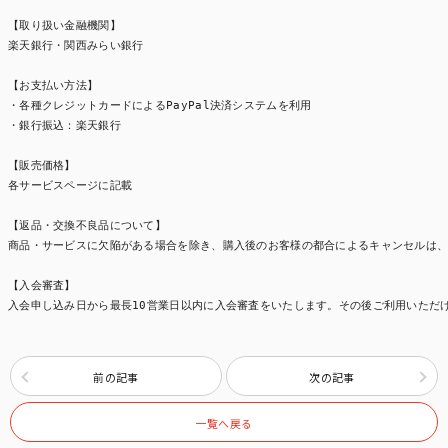
【取り扱い金融機関】

楽天銀行・関西みらい銀行

【お支払い方法】

・各種クレジットカードによるPayPal決済システムを利用

・銀行振込：楽天銀行

【販売価格】

各サービスページに記載

【返品・交換不良品について】

商品・サービスに欠陥がある場合を除き、購入後のお客様の都合によるキャンセルは、
【入会審査】

入会申し込み日から最長10営業日以内に入会審査をいたします。その後ご利用いただ
前の記事
次の記事
一覧へ戻る