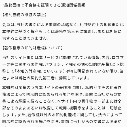
・最終面接で不合格を証明できる通知関係書類
【権利義務の譲渡の禁止】
会員は、当社の書面による事前の承諾なく、利用契約上の地位または
本規約に基づく権利もしくは義務を第三者に譲渡し、または担保に
供することはできません。
【著作権等の知的財産権について】
当社のサイトまたは本サービスに掲載されている情報、内容、ロゴマ
ーク等に関する著作権、パブリシティ権その他の知的財産権（以下総
称して「本知的財産権」といいます）は特に明記されていない限り、当
社または当社の契約先第三者に帰属しています。
本知的財産権のうち本サイトの著作権に関し、私的利用その他著作
権法によって明示的に認められる場合を除き、事前に当社からの文
書による承諾を得ることなく、本サイト内の著作物の一部または全
部をそのままあるいは改変して転用、複製等をすることは一切禁止
します。また、著作権以外の本知的財産権に関しても、法令によって
明示的に認められる場合を除き、事前に当社からの文書による承諾