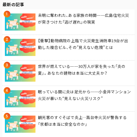
最新の記事
未明に奪われた、ある家族の時間──広島住宅火災
が突きつけた「逃げ遅れ」の現実
【衝撃】動物病院の上階で火災発生――消防車19台が出
動した複合ビル、その”見えない危険”とは
世界が燃えている──30万人が家を失った「炎の
夏」。あなたの建物は本当に大丈夫か？
眠っている間に炎は足元から──小金井マンション
火災が暴いた“見えない火災リスク”
観光客のすぐそばで炎上…高台寺火災が警告する
「京都は本当に安全なのか」