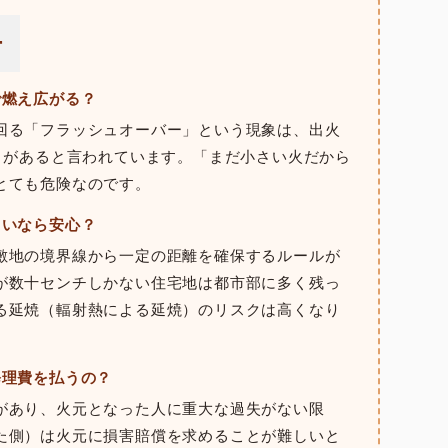
ー
で燃え広がる？
回る「フラッシュオーバー」という現象は、出火
とがあると言われています。「まだ小さい火だから
とても危険なのです。
らいなら安心？
敷地の境界線から一定の距離を確保するルールが
が数十センチしかない住宅地は都市部に多く残っ
る延焼（輻射熱による延焼）のリスクは高くなり
修理費を払うの？
があり、火元となった人に重大な過失がない限
た側）は火元に損害賠償を求めることが難しいと