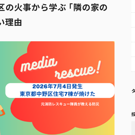
区の火事から学ぶ 「隣の家の
い理由