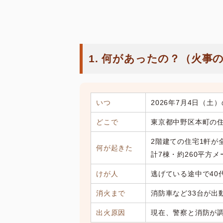
1. 何があったの？（火事
いつ
2026年7月4日（土
どこで
東京都中野区本町の
2階建ての住宅1軒が
何が起きた
計7棟・約260平方
けが人
逃げている途中で40
消火まで
消防車など33台が出
出火原因
現在、警察と消防が