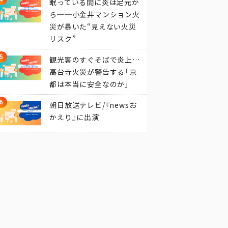
眠っている間に炎は足元か
ら──小金井マンション火
災が暴いた“見えない火災
リスク”
観光客のすぐそばで炎上…
高台寺火災が警告する「京
都は本当に安全なのか」
朝日放送テレビ/『newsお
かえり』に出演