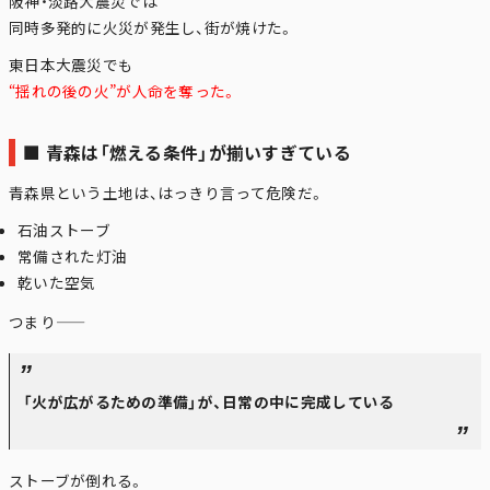
阪神・淡路大震災
では
同時多発的に火災が発生し、街が焼けた。
東日本大震災
でも
“揺れの後の火”が人命を奪った。
■ 青森は「燃える条件」が揃いすぎている
青森県
という土地は、はっきり言って危険だ。
石油ストーブ
常備された灯油
乾いた空気
つまり――
「火が広がるための準備」が、日常の中に完成している
ストーブが倒れる。