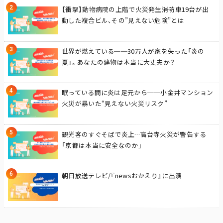
【衝撃】動物病院の上階で火災発生――消防車19台が出
動した複合ビル、その”見えない危険”とは
世界が燃えている──30万人が家を失った「炎の
夏」。あなたの建物は本当に大丈夫か？
眠っている間に炎は足元から──小金井マンション
火災が暴いた“見えない火災リスク”
観光客のすぐそばで炎上…高台寺火災が警告する
「京都は本当に安全なのか」
朝日放送テレビ/『newsおかえり』に出演