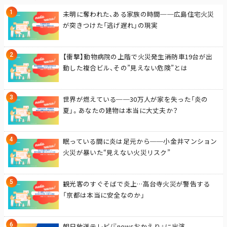
未明に奪われた、ある家族の時間──広島住宅火災
が突きつけた「逃げ遅れ」の現実
【衝撃】動物病院の上階で火災発生――消防車19台が出
動した複合ビル、その”見えない危険”とは
世界が燃えている──30万人が家を失った「炎の
夏」。あなたの建物は本当に大丈夫か？
眠っている間に炎は足元から──小金井マンション
火災が暴いた“見えない火災リスク”
観光客のすぐそばで炎上…高台寺火災が警告する
「京都は本当に安全なのか」
朝日放送テレビ/『newsおかえり』に出演