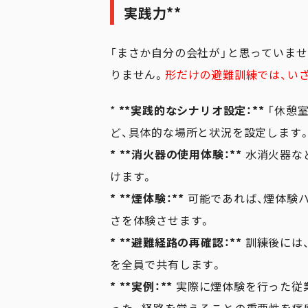
実践力**
「まさか自分の会社が」と思っていま
りません。
形だけの避難訓練では、い
*
**実践的なシナリオ設定：**
「休憩
ど、具体的な場所と状況を設定します
* **消火器の使用体験：**
水消火器な
けます。
* **煙体験：**
可能であれば、煙体験
さを体験させます。
* **避難経路の再確認：**
訓練後には
を全員で共有します。
* **実例：**
実際に煙体験を行った従