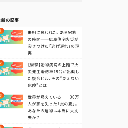
最新の記事
未明に奪われた、ある家族
の時間──広島住宅火災が
突きつけた「逃げ遅れ」の現
実
【衝撃】動物病院の上階で火
災発生――消防車19台が出動し
た複合ビル、その”見えない
危険”とは
世界が燃えている──30万
人が家を失った「炎の夏」。
あなたの建物は本当に大丈
夫か？