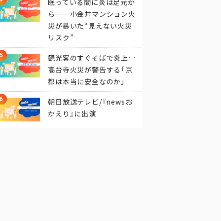
眠っている間に炎は足元か
ら──小金井マンション火
災が暴いた“見えない火災
リスク”
観光客のすぐそばで炎上…
高台寺火災が警告する「京
都は本当に安全なのか」
朝日放送テレビ/『newsお
かえり』に出演