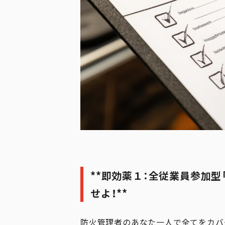
**即効薬１：全従業員参加
せよ！**
防火管理者のあなた一人で全てをカバ