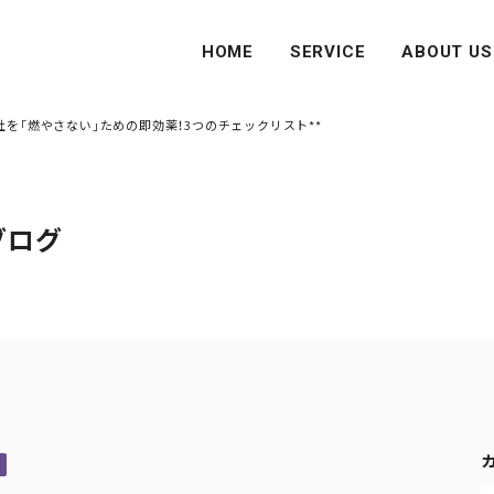
HOME
SERVICE
ABOUT US
障がい福祉事業
SDGsの取り組み
社を「燃やさない」ための即効薬！3つのチェックリスト**
防災管理事業
ブログ
防災管理者委託サービス
消防設備点検・改修
消防訓練サービス