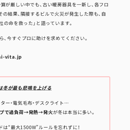
算が厳しい中でも、古い暖房器具を一新し、各フロ
その結果、隣接するビルで火災が発生した際も、自
社の命を救った」と語っています。
ら、今すぐプロに助けを求めてください。
i-vita.jp
は冬が最も悲鳴を上げる
ーター・電気毛布・デスクライト…
プで過負荷→発熱→発火
が冬は本当に多い。
は“最大1500W”ルールを忘れずに！