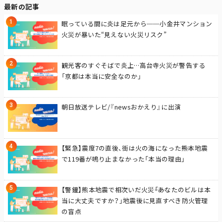
最新の記事
眠っている間に炎は足元から──小金井マンション
火災が暴いた“見えない火災リスク”
観光客のすぐそばで炎上…高台寺火災が警告する
「京都は本当に安全なのか」
朝日放送テレビ/『newsおかえり』に出演
【緊急】震度7の直後、街は火の海になった――熊本地震
で119番が鳴り止まなかった「本当の理由」
【警鐘】熊本地震で相次いだ火災――「あなたのビルは本
当に大丈夫ですか？」地震後に見直すべき防火管理
の盲点